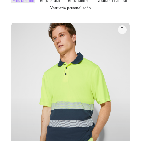
Mostrar todo
Ropa casual
Ropa laboral
Vestuario Laboral
Vestuario personalizado
Mail - impulsa@debisual.com
Teléfono - 931 97 40 60
WhatsApp - 634 777 310