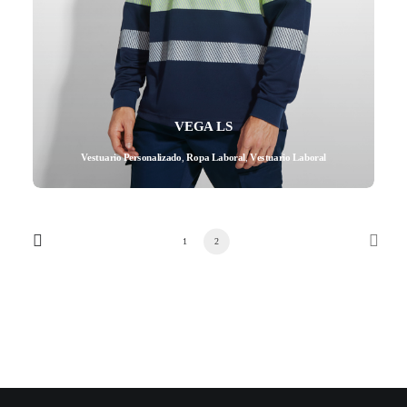
VEGA LS
Vestuario Personalizado
,
Ropa Laboral
,
Vestuario Laboral
1
2