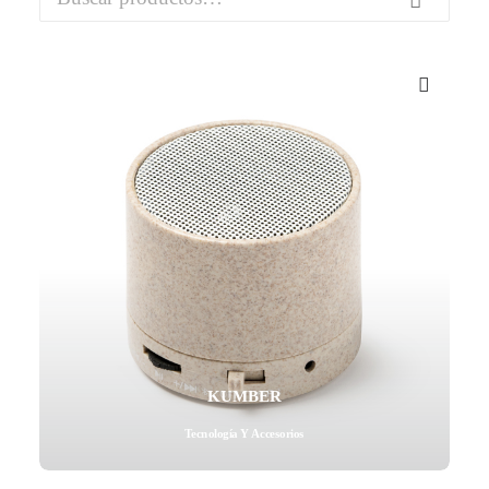
por:
Mail - impulsa@debisual.com
Teléfono - 931 97 40 60
WhatsApp - 634 777 310
KUMBER
Tecnología Y Accesorios