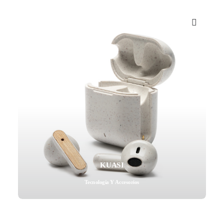
Mail - impulsa@debisual.com
Teléfono - 931 97 40 60
WhatsApp - 634 777 310
KUASI
Tecnología Y Accesorios