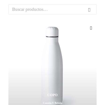
Buscar
por:
Mail - impulsa@debisual.com
Teléfono - 931 97 40 60
WhatsApp - 634 777 310
COPO
Comida Y Bebida