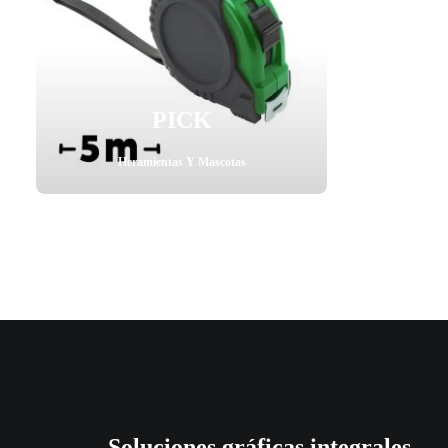
PICK
Heramientas Y Mascotas
Soluciones gráficas integrales