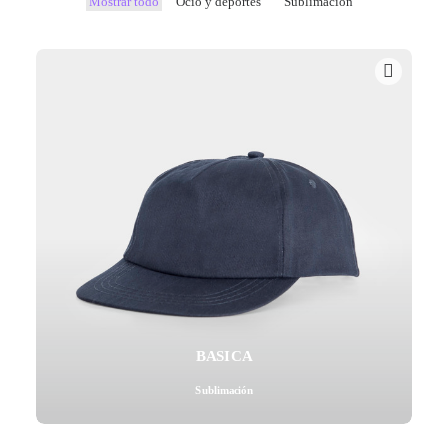
Mostrar todo
Ocio y deportes
Sublimación
Mail - impulsa@debisual.com
Teléfono - 931 97 40 60
WhatsApp - 634 777 310
BASICA
Sublimación