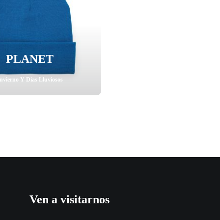
PLANET
nvierno Y Dias Lluviosos
Ven a visitarnos