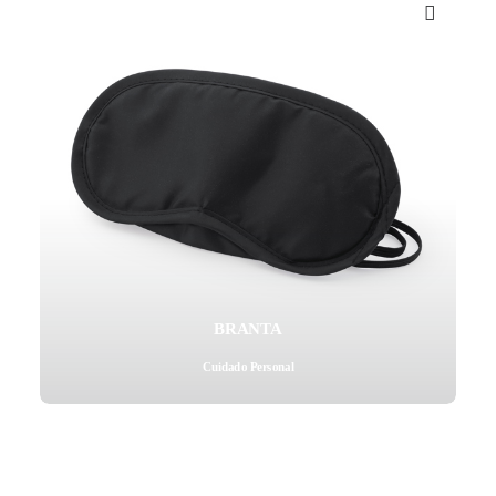
Mail - impulsa@debisual.com
Teléfono - 931 97 40 60
WhatsApp - 634 777 310
BRANTA
Cuidado Personal