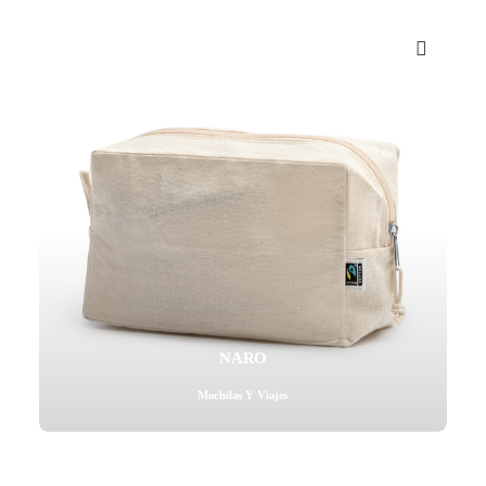
Mail - impulsa@debisual.com
Teléfono - 931 97 40 60
WhatsApp - 634 777 310
NARO
Mochilas Y Viajes