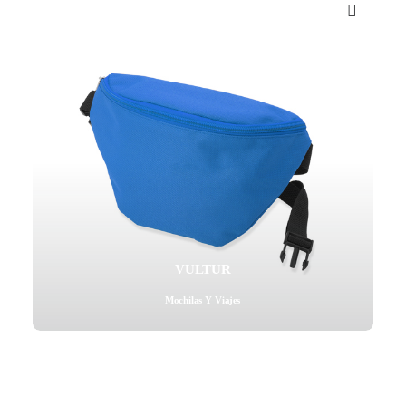
Mail - impulsa@debisual.com
Teléfono - 931 97 40 60
WhatsApp - 634 777 310
VULTUR
Mochilas Y Viajes