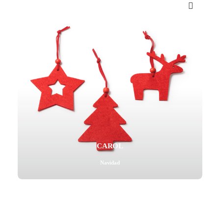
Mail - impulsa@debisual.com
Teléfono - 931 97 40 60
WhatsApp - 634 777 310
CAROL
Navidad