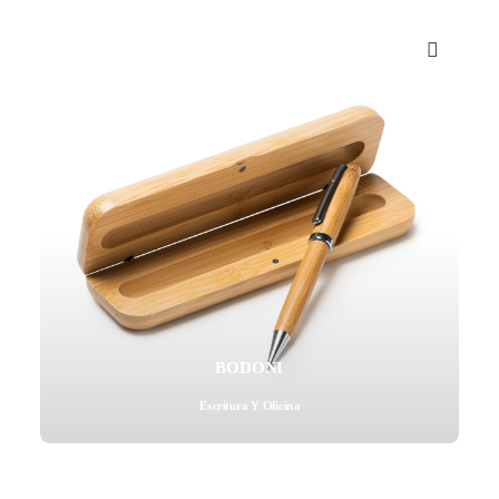
Mail - impulsa@debisual.com
Teléfono - 931 97 40 60
WhatsApp - 634 777 310
BODONI
Escritura Y Oficina