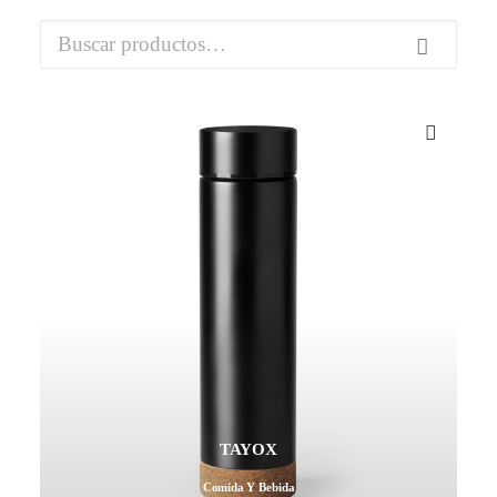
Buscar
por:
Mail - impulsa@debisual.com
Teléfono - 931 97 40 60
WhatsApp - 634 777 310
TAYOX
Comida Y Bebida