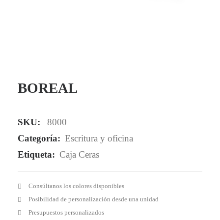
Mail - impulsa@debisual.com
Teléfono - 931 97 40 60
WhatsApp - 634 777 310
BOREAL
SKU:
8000
Categoría:
Escritura y oficina
Etiqueta:
Caja Ceras
Consúltanos los colores disponibles
Posibilidad de personalización desde una unidad
Presupuestos personalizados