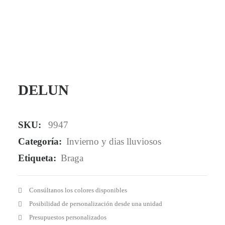
Mail - impulsa@debisual.com
Teléfono - 931 97 40 60
WhatsApp - 634 777 310
DELUN
SKU:
9947
Categoría:
Invierno y dias lluviosos
Etiqueta:
Braga
Consúltanos los colores disponibles
Posibilidad de personalización desde una unidad
Presupuestos personalizados