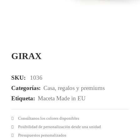
Mail - impulsa@debisual.com
Teléfono - 931 97 40 60
WhatsApp - 634 777 310
GIRAX
SKU:
1036
Categorías:
Casa
,
regalos y premiums
Etiqueta:
Maceta Made in EU
Consúltanos los colores disponibles
Posibilidad de personalización desde una unidad
Presupuestos personalizados