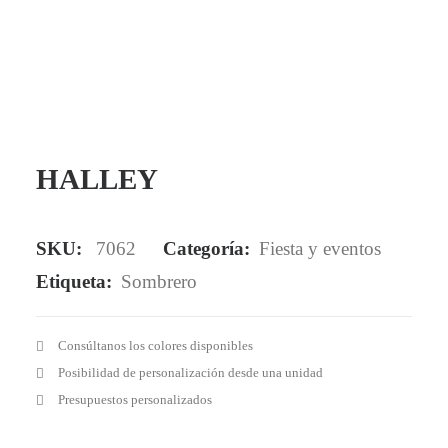
Mail - impulsa@debisual.com
Teléfono - 931 97 40 60
WhatsApp - 634 777 310
HALLEY
SKU:
7062
Categoría:
Fiesta y eventos
Etiqueta:
Sombrero
Consúltanos los colores disponibles
Posibilidad de personalización desde una unidad
Presupuestos personalizados