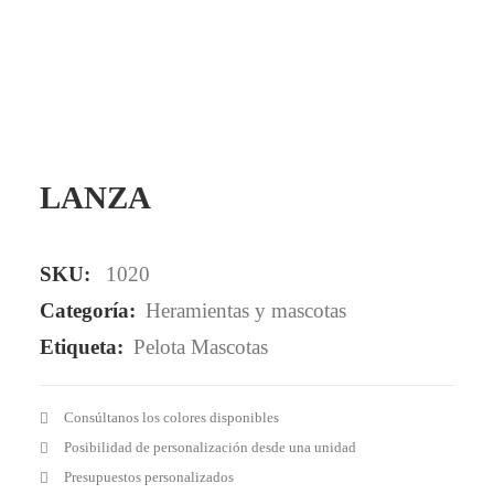
Mail - impulsa@debisual.com
Teléfono - 931 97 40 60
WhatsApp - 634 777 310
LANZA
SKU:
1020
Categoría:
Heramientas y mascotas
Etiqueta:
Pelota Mascotas
Consúltanos los colores disponibles
Posibilidad de personalización desde una unidad
Presupuestos personalizados