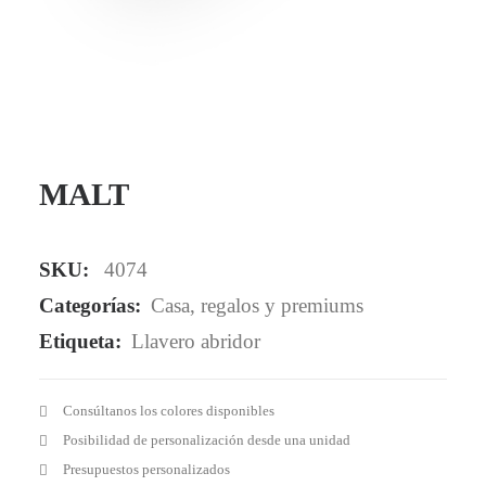
Mail - impulsa@debisual.com
Teléfono - 931 97 40 60
WhatsApp - 634 777 310
MALT
SKU:
4074
Categorías:
Casa
,
regalos y premiums
Etiqueta:
Llavero abridor
Consúltanos los colores disponibles
Posibilidad de personalización desde una unidad
Presupuestos personalizados