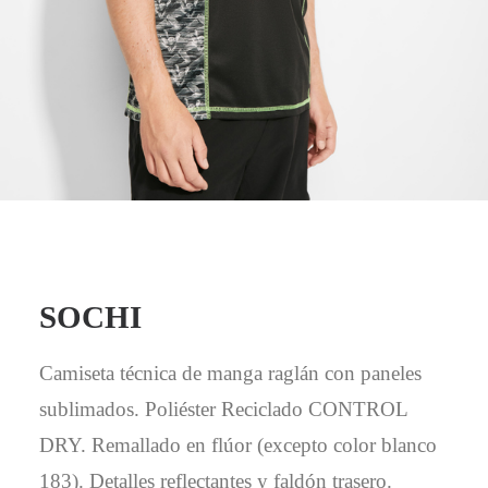
Mail - impulsa@debisual.com
Teléfono - 931 97 40 60
WhatsApp - 634 777 310
SOCHI
Camiseta técnica de manga raglán con paneles
sublimados. Poliéster Reciclado CONTROL
DRY. Remallado en flúor (excepto color blanco
183). Detalles reflectantes y faldón trasero.