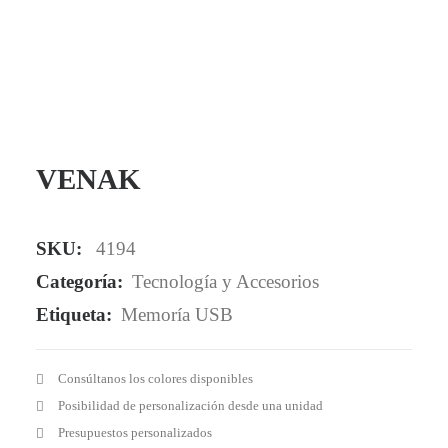
Mail - impulsa@debisual.com
Teléfono - 931 97 40 60
WhatsApp - 634 777 310
VENAK
SKU:
4194
Categoría:
Tecnología y Accesorios
Etiqueta:
Memoría USB
Consúltanos los colores disponibles
Posibilidad de personalización desde una unidad
Presupuestos personalizados