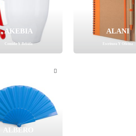
AKEBIA
ALANI
Comida Y Bebida
Escritura Y Oficina
ALBERO