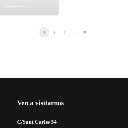
Fiesta Y Eventos
1
2
3
…
80
Ven a visitarnos
C/Sant Carles 54