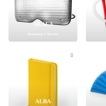
AKALA
Heramientas Y Mascotas
ALBA