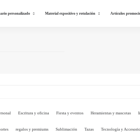
ario personalizado
Material expositivo y rotulación
Artículos promoci
rsonal
Escritura y oficina
Fiesta y eventos
Heramientas y mascotas
I
ortes
regalos y premiums
Sublimación
Tazas
Tecnología y Accesori