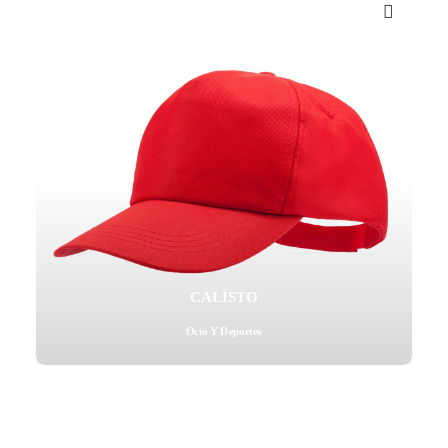
Mail - impulsa@debisual.com
Teléfono - 931 97 40 60
WhatsApp - 634 777 310
CALISTO
Ocio Y Deportes