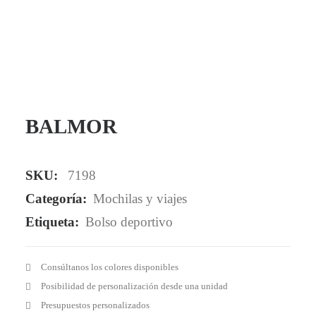
Mail - impulsa@debisual.com
Teléfono - 931 97 40 60
WhatsApp - 634 777 310
BALMOR
SKU:
7198
Categoría:
Mochilas y viajes
Etiqueta:
Bolso deportivo
Consúltanos los colores disponibles
Posibilidad de personalización desde una unidad
Presupuestos personalizados