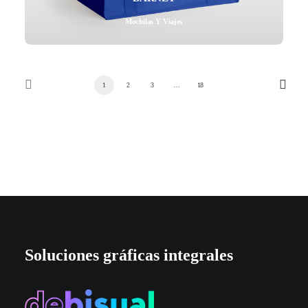
Mochilas Y Viajes
1
2
3
…
18
Soluciones gráficas integrales