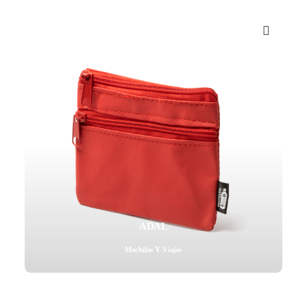
Mail - impulsa@debisual.com
Teléfono - 931 97 40 60
WhatsApp - 634 777 310
ADAL
Mochilas Y Viajes