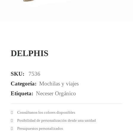
Mail - impulsa@debisual.com
Teléfono - 931 97 40 60
WhatsApp - 634 777 310
DELPHIS
SKU:
7536
Categoría:
Mochilas y viajes
Etiqueta:
Neceser Orgánico
Consúltanos los colores disponibles
Posibilidad de personalización desde una unidad
Presupuestos personalizados