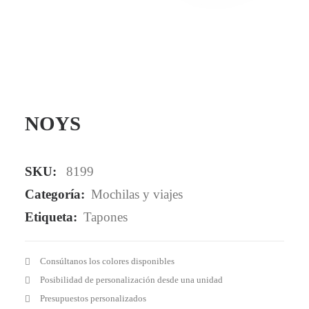
Mail - impulsa@debisual.com
Teléfono - 931 97 40 60
WhatsApp - 634 777 310
NOYS
SKU:
8199
Categoría:
Mochilas y viajes
Etiqueta:
Tapones
Consúltanos los colores disponibles
Posibilidad de personalización desde una unidad
Presupuestos personalizados