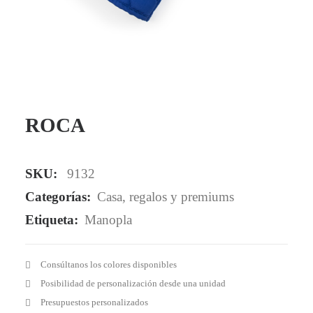
Mail - impulsa@debisual.com
Teléfono - 931 97 40 60
WhatsApp - 634 777 310
ROCA
SKU:
9132
Categorías:
Casa
,
regalos y premiums
Etiqueta:
Manopla
Consúltanos los colores disponibles
Posibilidad de personalización desde una unidad
Presupuestos personalizados