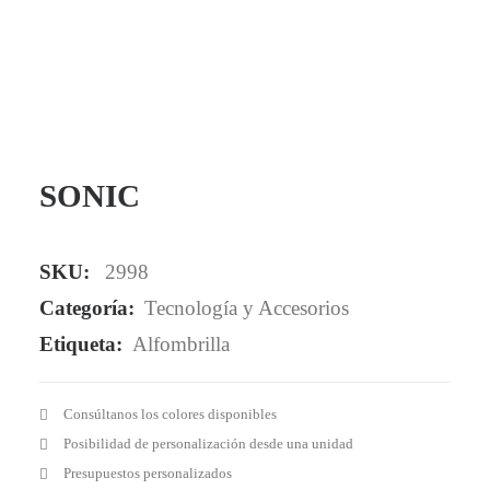
Mail - impulsa@debisual.com
Teléfono - 931 97 40 60
WhatsApp - 634 777 310
SONIC
SKU:
2998
Categoría:
Tecnología y Accesorios
Etiqueta:
Alfombrilla
Consúltanos los colores disponibles
Posibilidad de personalización desde una unidad
Presupuestos personalizados