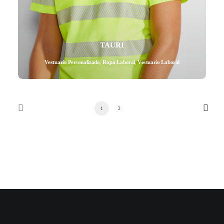
TAURI
Vestuario Personalizado
,
Ropa Laboral
,
Vestuario Laboral
1
2