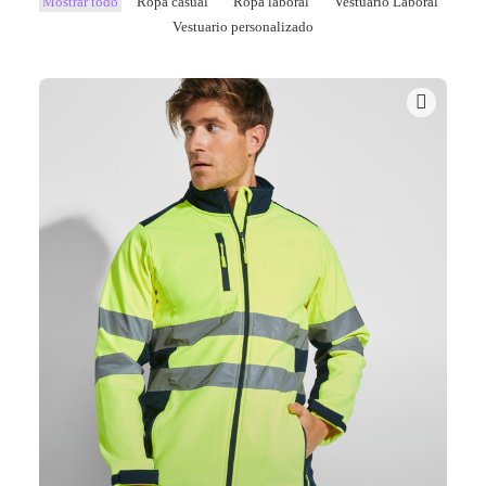
Mostrar todo
Ropa casual
Ropa laboral
Vestuario Laboral
Vestuario personalizado
Mail - impulsa@debisual.com
Teléfono - 931 97 40 60
WhatsApp - 634 777 310