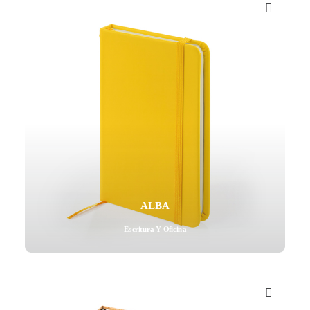
Mail - impulsa@debisual.com
Teléfono - 931 97 40 60
WhatsApp - 634 777 310
ALBA
Escritura Y Oficina